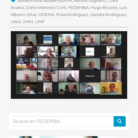
,
,
Abdelmoula Abdelmoumni
Alfredo Sigliano
Clara
,
,
,
,
Avalos
Darío Martinez Corti
FEDEMBA
Hugo Bozzini
Luis
,
,
,
,
Alberto Silva
ODEMA
Rosa Rodriguez
Sandra Rodríguez
,
,
UAM
UMM
UMP