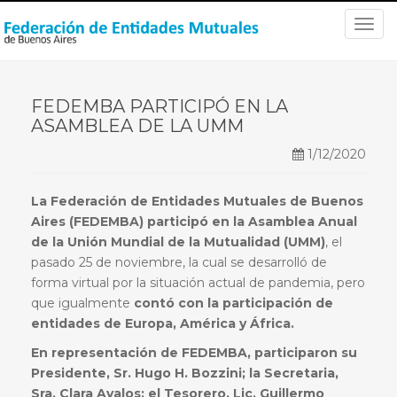
T
o
g
g
FEDEMBA PARTICIPÓ EN LA
l
ASAMBLEA DE LA UMM
e
n
1/12/2020
a
v
La Federación de Entidades Mutuales de Buenos
i
Aires (FEDEMBA) participó en la Asamblea Anual
g
de la Unión Mundial de la Mutualidad (UMM)
, el
a
pasado 25 de noviembre, la cual se desarrolló de
t
forma virtual por la situación actual de pandemia, pero
i
que igualmente
contó con la participación de
o
entidades de Europa, América y África.
n
En representación de FEDEMBA, participaron su
Presidente, Sr. Hugo H. Bozzini; la Secretaria,
Sra. Clara Avalos; el Tesorero, Lic. Guillermo