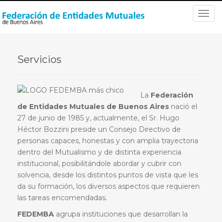
T
o
g
g
Servicios
l
e
n
a
La
Federación
v
de Entidades Mutuales de Buenos Aires
nació el
i
27 de junio de 1985 y, actualmente, el Sr. Hugo
g
Héctor Bozzini preside un Consejo Directivo de
a
personas capaces, honestas y con amplia trayectoria
t
dentro del Mutualismo y de distinta experiencia
i
institucional, posibilitándole abordar y cubrir con
o
solvencia, desde los distintos puntos de vista que les
n
da su formación, los diversos aspectos que requieren
las tareas encomendadas.
FEDEMBA
agrupa instituciones que desarrollan la