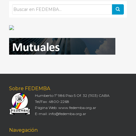
Sobre FEDEMBA
Humberto 1º 986 Piso 5 Of. 32 (1103) CABA
Tel/Fax: 4800-2268
Página Web: www.fedemba.org.ar
E-mail: info@fedemba.org.ar
Navegación